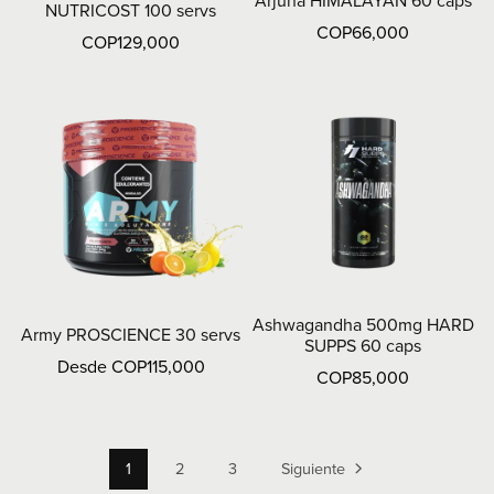
Arjuna HIMALAYAN 60 caps
NUTRICOST 100 servs
COP66,000
COP129,000
Ashwagandha 500mg HARD
Army PROSCIENCE 30 servs
SUPPS 60 caps
Desde COP115,000
COP85,000
1
2
3
Siguiente